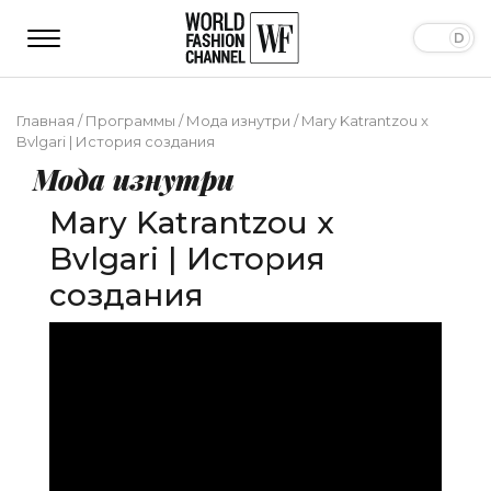
Главная
/
Программы
/
Мода изнутри
/
Mary Katrantzou x
Bvlgari | История создания
Мода изнутри
Mary Katrantzou x
Bvlgari | История
создания