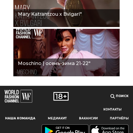
Mary Katrantzou x Bvlgari"
Moschino | осень-зима 21-22"
ПОИСК
КОНТАКТЫ
Наш сайт использует файлы cookie и похожие технологии,
НАША КОМАНДА
МЕДИАКИТ
ВАКАНСИИ
ПАРТНЁРЫ
чтобы гарантировать максимальное удобство
пользователям, предоставляя персонализированную