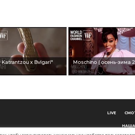
 Katrantzou x Bvlgari"
Moschino | осень-зима 2
LIVE
СМО
НАША