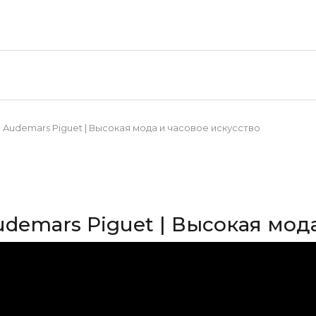
d Audemars Piguet | Высокая мода и часовое искусство
udemars Piguet | Высокая мод