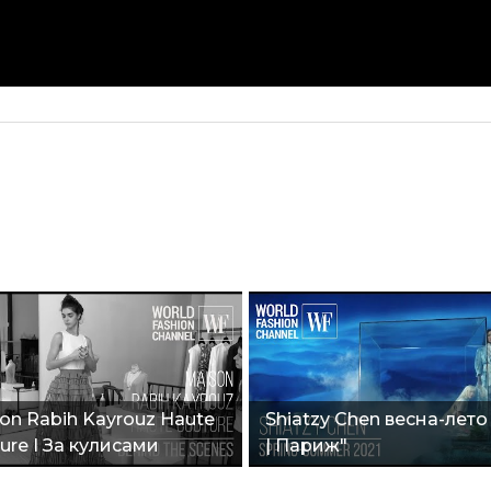
on Rabih Kayrouz Haute
Shiatzy Chen весна-лето
ure I За кулисами
| Париж"
ки"