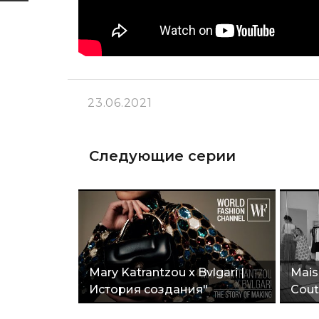
23.06.2021
Следующие серии
Mary Katrantzou x Bvlgari |
Mais
История создания"
Cout
съём