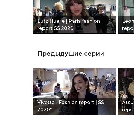
Lutz Huelle | Paris fashion
Leona
report SS 2020"
repo
Предыдущие серии
Vivetta | Fashion report | SS
Atsu
2020"
repor