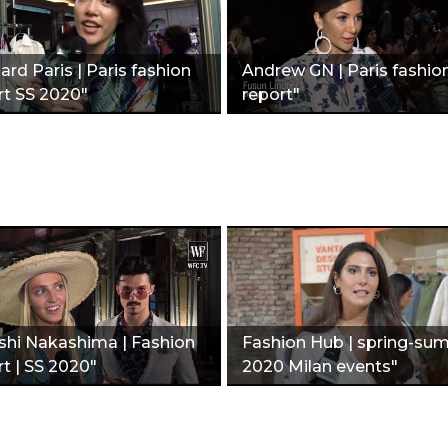
rd Paris | Paris fashion
Andrew GN | Paris fashio
rt SS 2020"
report"
shi Nakashima | Fashion
Fashion Hub | spring-su
t | SS 2020"
2020 Milan events"