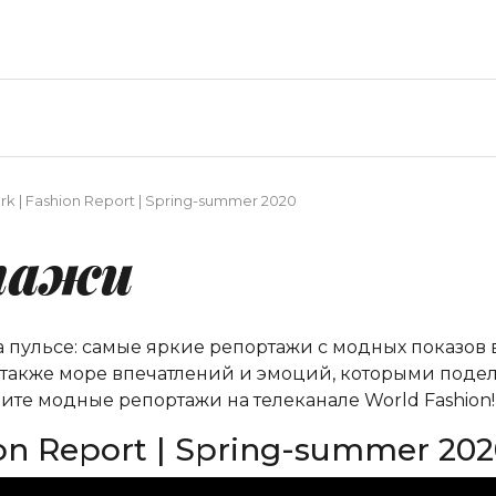
k | Fashion Report | Spring-summer 2020
тажи
на пульсе: самые яркие репортажи с модных показов
а также море впечатлений и эмоций, которыми подел
ите модные репортажи на телеканале World Fashion!
on Report | Spring-summer 20