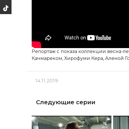
Репортаж с показа коллекции весна-л
Качмареком, Хирофуми Кера, Аленой Го
14.11.2019
Следующие серии