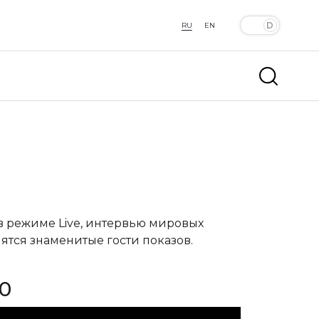
RU
EN
 в режиме Live, интервью мировых
ятся знаменитые гости показов.
20