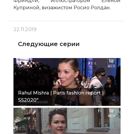
Фриндли, иллюстратором Еленой
Куприной, визажистом Росио Ролдан.
22.11.2019
Следующие серии
Rahul Mishra | Paris fashion report |
SS2020"