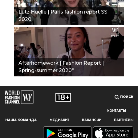
Lutz Huelle | Paris fashion report SS
2020"
Afterhomework | Fashion Report |
Spring-summer 2020"
ПОИСК
КОНТАКТЫ
Наш сайт использует файлы cookie и похожие технологии,
НАША КОМАНДА
МЕДИАКИТ
ВАКАНСИИ
ПАРТНЁРЫ
чтобы гарантировать максимальное удобство
пользователям, предоставляя персонализированную
информацию, запоминая предпочтения в области