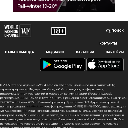
Fall-winter 19-20"
ПОИСК
КОНТАКТЫ
Наш сайт использует файлы cookie и похожие технологии,
НАША КОМАНДА
МЕДИАКИТ
ВАКАНСИИ
ПАРТНЁРЫ
чтобы гарантировать максимальное удобство
пользователям, предоставляя персонализированную
информацию, запоминая предпочтения в области
маркетинга и продукции, а также помогая получить
правильную информацию. При использовании данного
сайта, вы подтверждаете свое согласие на использование
© 2025Сетевое издание «World Fashion Channel» (доменное имя сайта: wfc.tv)
файлов cookie в соответствии с настоящим уведомлением
зарегистрировано Федеральной службой по надзору в сфере связи,
информационных технологий и массовых коммуникаций (Роскомнадзор),
в отношении данного типа файлов. Если вы не согласны
регистрационный номер и дата принятия решения о регистрации: серия Эл № ФС
с тем, чтобы мы использовали данный тип файлов,
77-83223 от 12 мая 2022 г. Главный редактор Григорьев В.О. Адрес электронной
то вы должны соответствующим образом установить
почты редакции:
info@wfc.tv
, телефон редакции: +7(495) 64-48-0000, адрес редакции:
123100, Москва, 1-й Красногвардейский пр., д.15 этаж 5 каб. 3. Все права на любые
настройки вашего браузера или не использовать сайт wfc.tv
материалы, опубликованные на сайте, защищены в соответствии с российским и
международным законодательством об интеллектуальной собственности. Любое
СОГЛАСЕН
использование текстовых, фото, аудио и видеоматериалов возможно только с
согласия правообладателя (ООО «УОРЛД ФЭШН»).