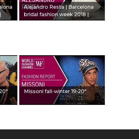
elona
Alejandro Resta | Barcelona
|
bridal fashion week 2018 |
Fashion report"
-20"
Missoni fall-winter 19-20"