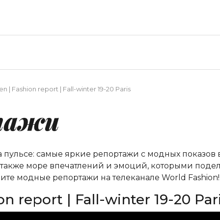
n | Fashion report | Fall-winter 19-20 Paris
тажи
на пульсе: самые яркие репортажи с модных показов
а также море впечатлений и эмоций, которыми подел
ите модные репортажи на телеканале World Fashion!
n report | Fall-winter 19-20 Par