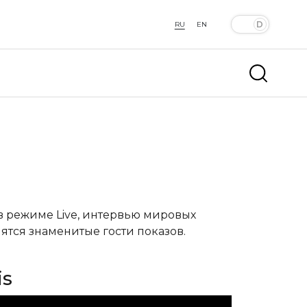
RU
EN
 в режиме Live, интервью мировых
ятся знаменитые гости показов.
is