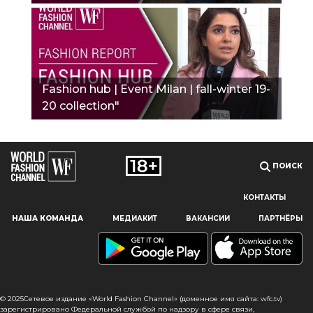
Fashion hub | Event Milan | fall-winter 19-
20 collection"
ПОИСК
КОНТАКТЫ
Наш сайт использует файлы cookie и похожие технологии,
НАША КОМАНДА
МЕДИАКИТ
ВАКАНСИИ
ПАРТНЁРЫ
чтобы гарантировать максимальное удобство
пользователям, предоставляя персонализированную
информацию, запоминая предпочтения в области
маркетинга и продукции, а также помогая получить
правильную информацию. При использовании данного
сайта, вы подтверждаете свое согласие на использование
© 2025Сетевое издание «World Fashion Channel» (доменное имя сайта: wfc.tv)
файлов cookie в соответствии с настоящим уведомлением
зарегистрировано Федеральной службой по надзору в сфере связи,