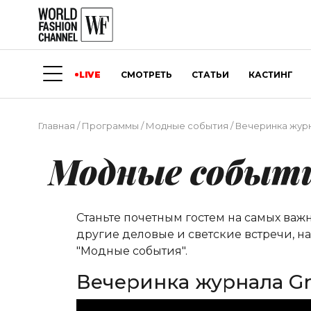
LIVE
СМОТРЕТЬ
СТАТЬИ
КАСТИНГ
Главная
/
Программы
/
Модные события
/
Вечеринка журн
Модные событ
Станьте почетным гостем на самых важ
другие деловые и светские встречи, н
"Модные события".
Вечеринка журнала Gr