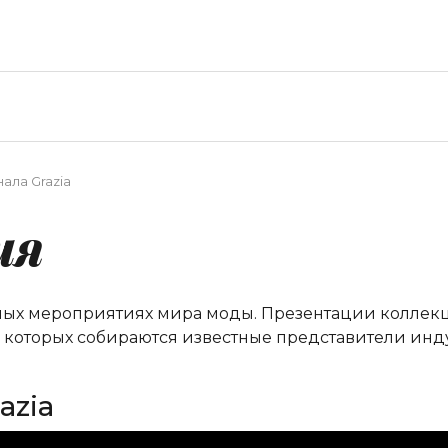
ала Grazia
ия
ных мероприятиях мира моды. Презентации коллекци
а которых собираются известные представители инд
azia