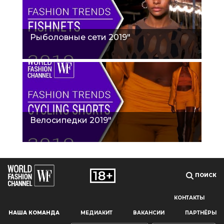
Рыболовные сети 2019"
Велосипедки 2019"
ПОИСК
КОНТАКТЫ
Наш сайт использует файлы cookie и похожие технологии,
НАША КОМАНДА
МЕДИАКИТ
ВАКАНСИИ
ПАРТНЁРЫ
чтобы гарантировать максимальное удобство