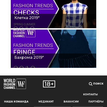
Клетка 2019"
Бахрома 2019"
ПОИСК
КОНТАКТЫ
Наш сайт использует файлы cookie и похожие технологии,
НАША КОМАНДА
МЕДИАКИТ
ВАКАНСИИ
ПАРТНЁРЫ
чтобы гарантировать максимальное удобство