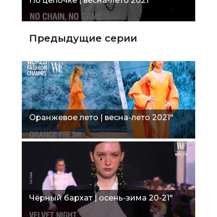
По цепочке | весна-лето 2021"
Предыдущие серии
Оранжевое лето | весна-лето 2021"
Чёрный бархат | осень-зима 20-21"