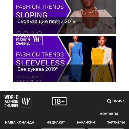
Скользящие плечи 2019"
Без рукава 2019"
ПОИСК
КОНТАКТЫ
Наш сайт использует файлы cookie и похожие технологии,
НАША КОМАНДА
МЕДИАКИТ
ВАКАНСИИ
ПАРТНЁРЫ
чтобы гарантировать максимальное удобство