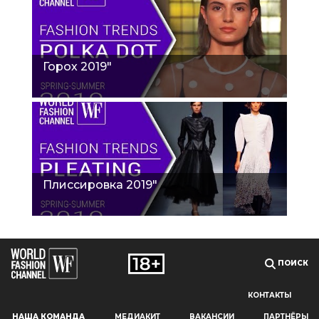
Горох 2019"
Плиссировка 2019"
ПОИСК
КОНТАКТЫ
Наш сайт использует файлы cookie и похожие технологии,
НАША КОМАНДА
МЕДИАКИТ
ВАКАНСИИ
ПАРТНЁРЫ