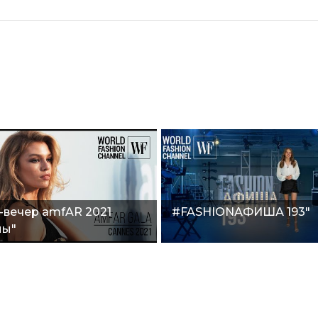
-вечер amfAR 2021
#FASHIONАФИША 193"
ны"