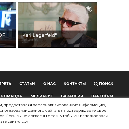
OF
Karl Lagerfeld"
ТРЕТЬ
СТАТЬИ
О НАС
КОНТАКТЫ
ПОИСК
 КОМАНДА
МЕДИАКИТ
ВАКАНСИИ
ПАРТНЁРЫ
лям, предоставляя персонализированную информацию,
использовании данного сайта, вы подтверждаете свое
в. Если вы не согласны с тем, чтобы мы использовали
ть сайт wfc.tv