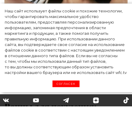
Наш сайт использует файлы cookie и похожие технологии,
чтобы гарантировать максимальное удобство
Ким Кардашьян перезапустила свой
пользователям, предоставляя персонализированную
информацию, запоминая предпочтения в области
косметический бренд, представив трио
маркетинга и продукции, а также помогая получить
продуктов
правильную информацию. При использовании данного
сайта, вы подтверждаете свое согласие на использование
файлов cookie в соответствии с настоящим уведомлением
в отношении данного типа файлов. Если вы не согласны
с тем, чтобы мы использовали данный тип файлов,
то вы должны соответствующим образом установить
настройки вашего браузера или не использовать сайт wfc.tv
СОГЛАСЕН
Ванны для похудения:
Наталья Бардо поделилась
эффективным рецептом