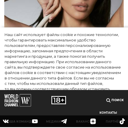
Наш сайт использует файлы cookie и похожие технологии,
чтобы гарантировать максимальное удобство
Ким Кардашьян перезапустила свой
пользователям, предоставляя персонализированную
информацию, запоминая предпочтения в области
косметический бренд, представив трио
маркетинга и продукции, а также помогая получить
продуктов
правильную информацию. При использовании данного
сайта, вы подтверждаете свое согласие на использование
файлов cookie в соответствии с настоящим уведомлением
в отношении данного типа файлов. Если вы не согласны
с тем, чтобы мы использовали данный тип файлов,
то вы должны соответствующим образом установить
настройки вашего браузера или не использовать сайт wfc.tv
ПОИСК
СОГЛАСЕН
КОНТАКТЫ
НАША КОМАНДА
МЕДИАКИТ
ВАКАНСИИ
ПАРТНЁРЫ