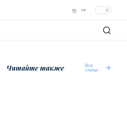
RU
EN
Все
Читайте также
статьи