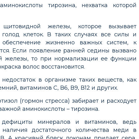
минокислоты тирозина, нехватка которой
 щитовидной железы, которое вызывает
голод клеток. В таких случаях все силы и
 обеспечение жизненно важных систем, к
ятся. Если появление ранней седины вызвано
 железы, то при нормализации ее функции
окраска волос восстановится.
недостаток в организме таких веществ, как
мний, витаминов С, В6, В9, В12 и других.
тизол (гормон стресса) забирает и расходует
важной аминокислоты – тирозина.
 дефициты минералов и витаминов, ведь
 наличия достаточного количества меди в
В. А красивый блеск локонам придает сера,