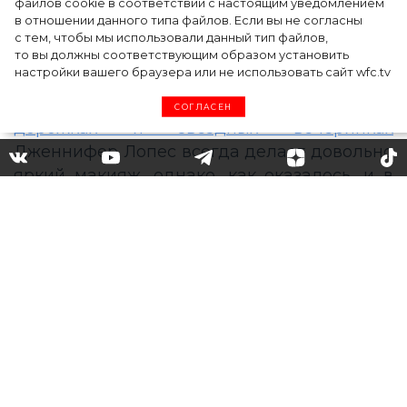
файлов cookie в соответствии с настоящим уведомлением
в отношении данного типа файлов. Если вы не согласны
с тем, чтобы мы использовали данный тип файлов,
то вы должны соответствующим образом установить
настройки вашего браузера или не использовать сайт wfc.tv
СОГЛАСЕН
«Хочу нравиться себе в
зеркале»: Дженнифер Лопес
рассказала, без какой
косметики никогда не
выходит из дома
Для появления на
красных ковровых
дорожках и звездных вечеринках