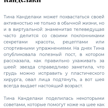
Тина
Канделаки
может
похвастаться
своей
активностью
не
только
в
обычной
жизни
,
но
и
в
виртуальной
:
знаменитая
телеведущая
часто
делится
со
своими
поклонниками
секретами
красоты
,
рецептами
или
спортивными
упражнениями
.
На
днях
Тина
опубликовала
полезный
пост
,
в
котором
рассказала
,
как
правильно
ухаживать
за
шеей
:
звезда
справедливо
заметила
,
что
грудь
можно
исправить
у
пластического
хирурга
,
овал
лица
подтянуть
,
а
вот
шея
всегда
выдает
настоящий
возраст
.
Тина
Канделаки
поделилась
некоторыми
советами
,
которые
помогут
коже
на
шее
как