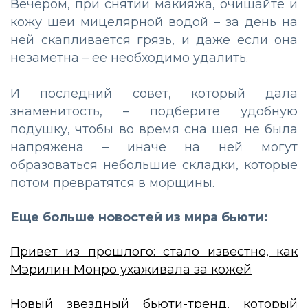
Вечером
,
при
снятии
макияжа
,
очищайте
и
кожу
шеи
мицелярной
водой
–
за
день
на
ней
скапливается
грязь,
и
даже
если
она
не
з
аметна
–
ее
необходимо
удалить
.
И
последний
совет
,
который
дала
знаменитость,
–
подберите
удобную
подушку
,
чтобы
во
время
сна
шея
не
была
напряжена
–
иначе
на
ней
могут
образоваться
небольшие
складки
,
которые
потом
превратятся
в
морщины
.
Еще больше новостей из мира бьюти:
Привет из прошлого: стало известно, как
Мэрилин Монро ухаживала за кожей
Новый звездный бьюти-тренд, который