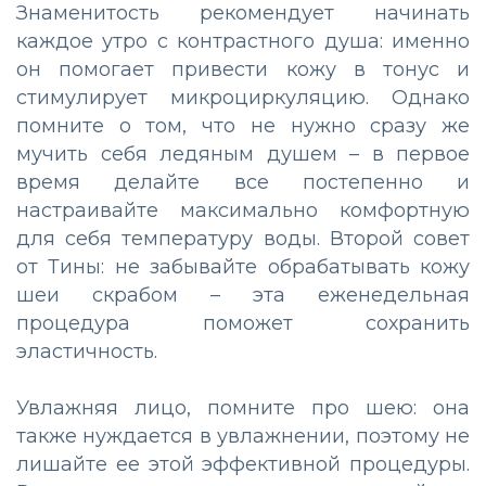
Знаменитость
рекомендует
начинать
каждое
утро
с
контрастного
душа
:
именно
он
помогает
привести
кожу
в
тонус
и
стимулирует
микроциркуляцию
.
Однако
помните
о
том
,
что
не
нужно
сразу
же
мучить
себя
ледяным
душем
–
в
первое
время
делайте
все
постепенно
и
настраивайте
максимально
комфортную
для себя
температуру
воды
.
Второй
совет
от
Тины
:
не
забывайте
обрабатывать
кожу
шеи
скрабом
–
эта
еженедельная
процедура
поможет
сохранить
эластичность
.
Увлажняя
лицо,
помните
про
шею
:
она
также
нуждается
в
увлажнении
,
поэтому
не
лишайте
ее
этой
эффективной
процедуры
.