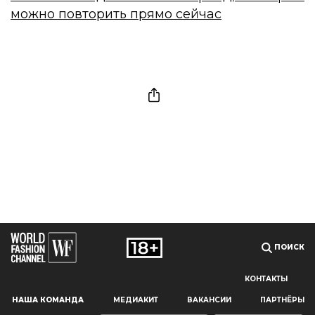
можно повторить прямо сейчас
ПОИСК
КОНТАКТЫ
Наш сайт использует файлы cookie и похожие технологии,
НАША КОМАНДА
МЕДИАКИТ
ВАКАНСИИ
ПАРТНЁРЫ
чтобы гарантировать максимальное удобство