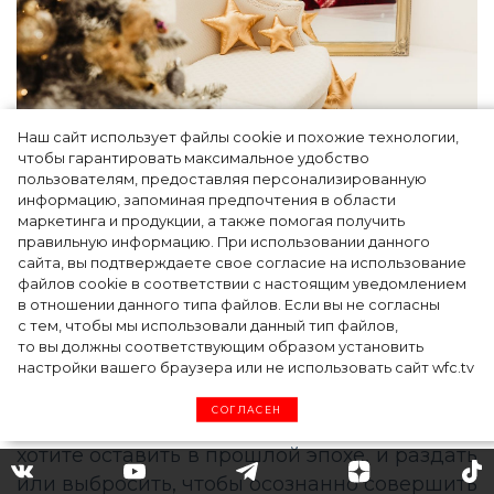
Наш сайт использует файлы cookie и похожие технологии,
чтобы гарантировать максимальное удобство
пользователям, предоставляя персонализированную
Фото: Pexels.com
информацию, запоминая предпочтения в области
маркетинга и продукции, а также помогая получить
Как создать праздничное
правильную информацию. При использовании данного
сайта, вы подтверждаете свое согласие на использование
настроение?
файлов cookie в соответствии с настоящим уведомлением
в отношении данного типа файлов. Если вы не согласны
Анастасия Каспари:
Можно совершить
с тем, чтобы мы использовали данный тип файлов,
символичные шаги, которые ознаменуют
то вы должны соответствующим образом установить
завершение сложного жизненного
настройки вашего браузера или не использовать сайт wfc.tv
периода. Стоит собрать ненужные вещи,
СОГЛАСЕН
старые нелюбимые фотографии, все то, что
хотите оставить в прошлой эпохе, и раздать
или выбросить, чтобы осознанно совершить