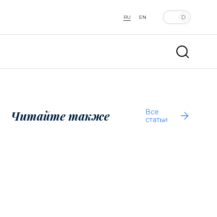
RU
EN
Все
Читайте также
статьи