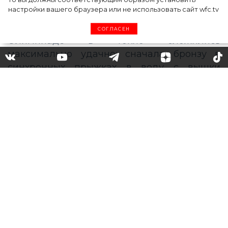
настройки вашего браузера или не использовать сайт wfc.tv
СОГЛАСЕН
Олимпиада в Токио:
женская сборная России по
спортивной гимнастике
выиграла первое золото в
истории
Последние два дня для России на
Олимпиаде в Токио сложились
максимально удачно: сначала бронзу в
синхронных прыжках в воду с вышки