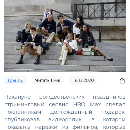
Тренды
Читать
1
мин
18.12.2020
Накануне рождественских праздников
стриминговый сервис HBO Max сделал
поклонникам долгожданный подарок,
опубликовав видеоролик, в котором
показаны нарезки из фильмов, которые