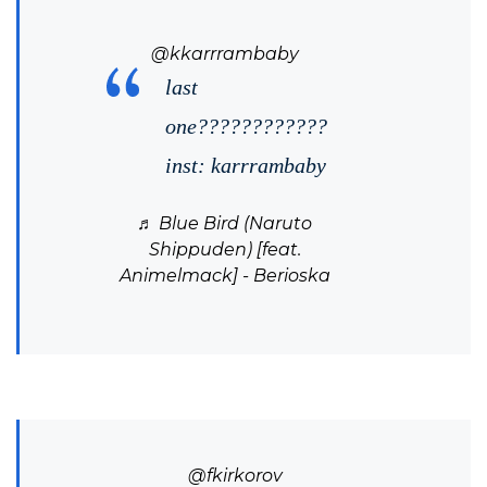
@kkarrrambaby
last
one????????????
inst: karrrambaby
♬ Blue Bird (Naruto
Shippuden) [feat.
Animelmack] - Berioska
@fkirkorov