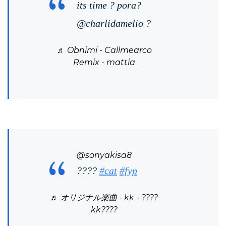
its time ? pora?
@charlidamelio ?
♬ Obnimi - Callmearco
Remix - mattia
@sonyakisa8
????
#cat
#fyp
♬ オリジナル楽曲 - kk - ????
kk????