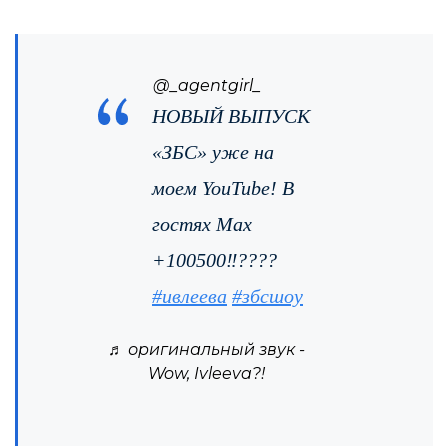
@_agentgirl_
НОВЫЙ ВЫПУСК
«ЗБС» уже на
моем YouTube! В
гостях Мах
+100500‼️????
#ивлеева
#збсшоу
♬ оригинальный звук -
Wow, Ivleeva?!