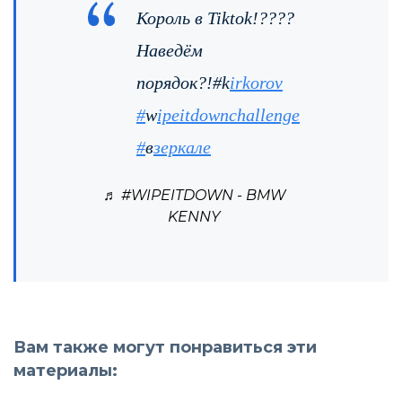
Король в Tiktok!????
Наведём
порядок?!#k
irkorov
#
w
ipeitdownchallenge
#
в
зеркале
♬ #WIPEITDOWN - BMW
KENNY
Вам также могут понравиться эти
материалы: