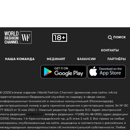
ПОИСК
КОНТАКТЫ
Наш сайт использует файлы cookie и похожие технологии,
НАША КОМАНДА
МЕДИАКИТ
ВАКАНСИИ
ПАРТНЁРЫ
чтобы гарантировать максимальное удобство
пользователям, предоставляя персонализированную
информацию, запоминая предпочтения в области
маркетинга и продукции, а также помогая получить
правильную информацию. При использовании данного
сайта, вы подтверждаете свое согласие на использование
© 2025Сетевое издание «World Fashion Channel» (доменное имя сайта: wfc.tv)
файлов cookie в соответствии с настоящим уведомлением
зарегистрировано Федеральной службой по надзору в сфере связи,
информационных технологий и массовых коммуникаций (Роскомнадзор),
в отношении данного типа файлов. Если вы не согласны
регистрационный номер и дата принятия решения о регистрации: серия Эл № ФС
с тем, чтобы мы использовали данный тип файлов,
77-83223 от 12 мая 2022 г. Главный редактор Григорьев В.О. Адрес электронной
то вы должны соответствующим образом установить
почты редакции:
info@wfc.tv
, телефон редакции: +7(495) 64-48-0000, адрес редакции:
123100, Москва, 1-й Красногвардейский пр., д.15 этаж 5 каб. 3. Все права на любые
настройки вашего браузера или не использовать сайт wfc.tv
материалы, опубликованные на сайте, защищены в соответствии с российским и
международным законодательством об интеллектуальной собственности. Любое
СОГЛАСЕН