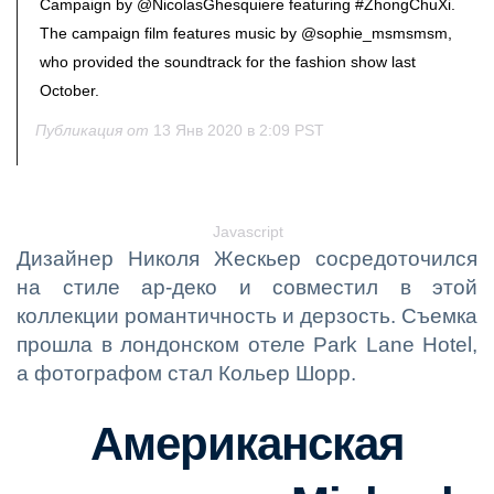
Campaign by @NicolasGhesquiere featuring #ZhongChuXi.
The campaign film features music by @sophie_msmsmsm,
who provided the soundtrack for the fashion show last
October.
Публикация от
13 Янв 2020 в 2:09 PST
Javascript
Дизайнер Николя Жескьер сосредоточился
на стиле ар-деко и совместил в этой
коллекции романтичность и дерзость. Съемка
прошла в лондонском отеле Park Lane Hotel,
а фотографом стал Кольер Шорр.
Американская