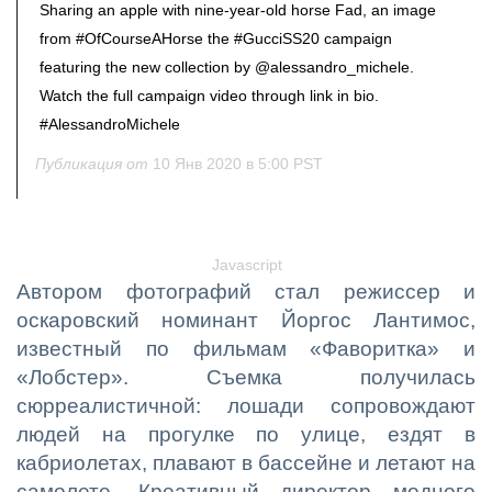
Sharing an apple with nine-year-old horse Fad, an image
from #OfCourseAHorse the #GucciSS20 campaign
featuring the new collection by @alessandro_michele.
Watch the full campaign video through link in bio.
#AlessandroMichele
Публикация от
10 Янв 2020 в 5:00 PST
Javascript
Автором фотографий стал режиссер и
оскаровский номинант Йоргос Лантимос,
известный по фильмам «Фаворитка» и
«Лобстер». Съемка получилась
сюрреалистичной: лошади сопровождают
людей на прогулке по улице, ездят в
кабриолетах, плавают в бассейне и летают на
самолете. Креативный директор модного