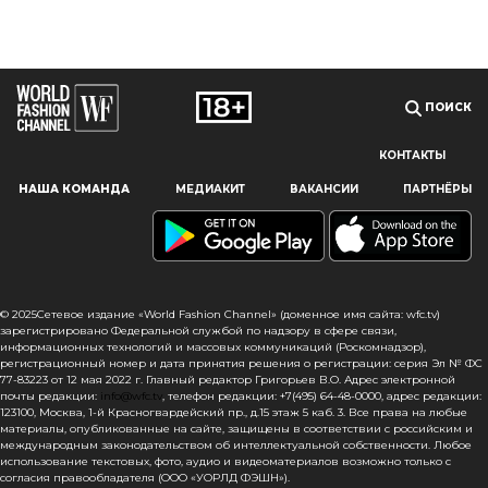
ПОИСК
КОНТАКТЫ
Наш сайт использует файлы cookie и похожие технологии,
НАША КОМАНДА
МЕДИАКИТ
ВАКАНСИИ
ПАРТНЁРЫ
чтобы гарантировать максимальное удобство
пользователям, предоставляя персонализированную
информацию, запоминая предпочтения в области
маркетинга и продукции, а также помогая получить
правильную информацию. При использовании данного
сайта, вы подтверждаете свое согласие на использование
© 2025Сетевое издание «World Fashion Channel» (доменное имя сайта: wfc.tv)
файлов cookie в соответствии с настоящим уведомлением
зарегистрировано Федеральной службой по надзору в сфере связи,
информационных технологий и массовых коммуникаций (Роскомнадзор),
в отношении данного типа файлов. Если вы не согласны
регистрационный номер и дата принятия решения о регистрации: серия Эл № ФС
с тем, чтобы мы использовали данный тип файлов,
77-83223 от 12 мая 2022 г. Главный редактор Григорьев В.О. Адрес электронной
то вы должны соответствующим образом установить
почты редакции:
info@wfc.tv
, телефон редакции: +7(495) 64-48-0000, адрес редакции:
123100, Москва, 1-й Красногвардейский пр., д.15 этаж 5 каб. 3. Все права на любые
настройки вашего браузера или не использовать сайт wfc.tv
материалы, опубликованные на сайте, защищены в соответствии с российским и
международным законодательством об интеллектуальной собственности. Любое
СОГЛАСЕН
использование текстовых, фото, аудио и видеоматериалов возможно только с
согласия правообладателя (ООО «УОРЛД ФЭШН»).