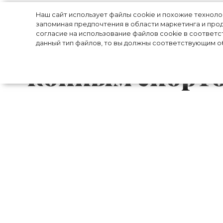
Женская колле
Наш сайт использует файлы cookie и похожие технол
запоминая предпочтения в области маркетинга и прод
осень/зима 202
согласие на использование файлов cookie в соответс
данный тип файлов, то вы должны соответствующим об
конным спорт
Показ женской коллекции Hermès осень/
Ване-Цыбульски стал настоящим событие
единственная женщина-дизайнер женско
решила объединить сексуальный и спор
напоминают роскошных наездниц: утонче
женщины — это нормально, говорит нам д