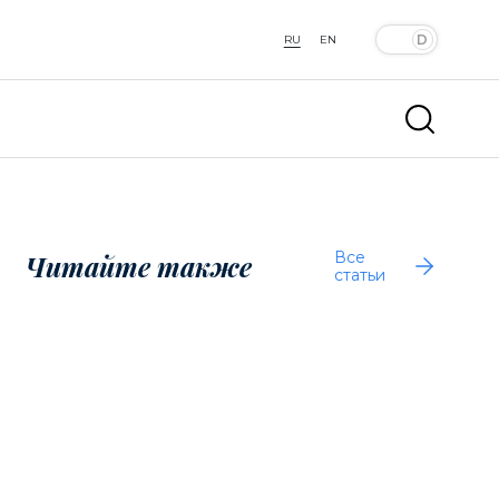
RU
EN
Все
Читайте также
статьи