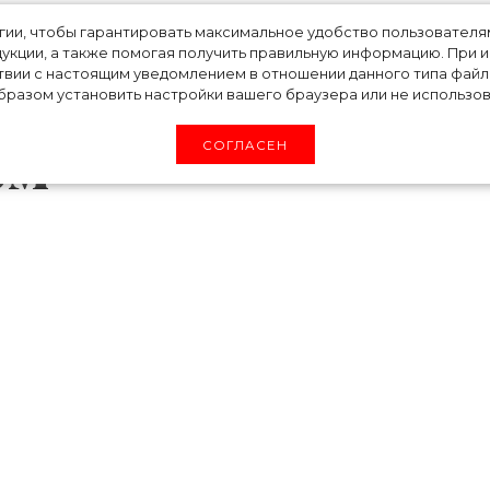
кция Hermès
огии, чтобы гарантировать максимальное удобство пользовате
укции, а также помогая получить правильную информацию. При 
2, вдохновленная
твии с настоящим уведомлением в отношении данного типа файло
разом установить настройки вашего браузера или не использова
ом
СОГЛАСЕН
зима 2022 от креативного директора Надеж
м в мире моды. Во-первых, Надеж — первая и
й линии Hermès. Во-вторых, она впервые
тивный стили в одежде бренда. Модели
нных, энергичных и элегантных. Сексуальност
изайнер. Не стоит стыдиться и скрывать ее.