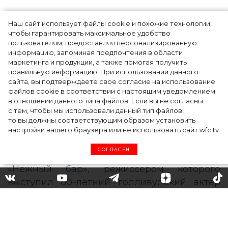
Наш сайт использует файлы cookie и похожие технологии,
Показы для души: как Алтай стал новой
чтобы гарантировать максимальное удобство
точкой на карте российской моды — Там,
пользователям, предоставляя персонализированную
информацию, запоминая предпочтения в области
где вдохновение само находит
маркетинга и продукции, а также помогая получить
дизайнера
правильную информацию. При использовании данного
сайта, вы подтверждаете свое согласие на использование
файлов cookie в соответствии с настоящим уведомлением
в отношении данного типа файлов. Если вы не согласны
с тем, чтобы мы использовали данный тип файлов,
то вы должны соответствующим образом установить
настройки вашего браузера или не использовать сайт wfc.tv
СОГЛАСЕН
Образ дня: роскошная Амаль
Клуни в платье 16Arlington
на премьере фильма