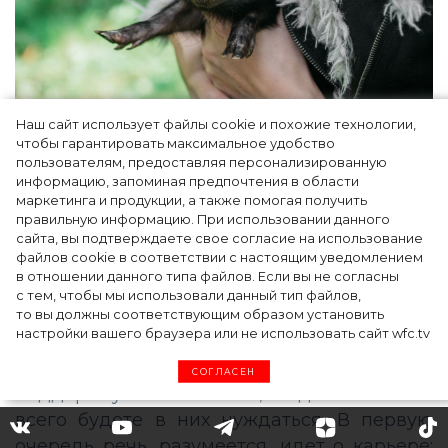
Наш сайт использует файлы cookie и похожие технологии,
чтобы гарантировать максимальное удобство
пользователям, предоставляя персонализированную
информацию, запоминая предпочтения в области
Фото: Pixabay.com
маркетинга и продукции, а также помогая получить
правильную информацию. При использовании данного
Бык и Свинья очень хорошо ладят между
сайта, вы подтверждаете свое согласие на использование
файлов cookie в соответствии с настоящим уведомлением
собой: рожденные под этим знаком имеют
в отношении данного типа файлов. Если вы не согласны
все основания рассчитывать на то, что 2021
с тем, чтобы мы использовали данный тип файлов,
год будет очень удачным. На протяжении
то вы должны соответствующим образом установить
настройки вашего браузера или не использовать сайт wfc.tv
всех 12 месяцев на вашем пути то и дело
будут встречаться люди, которые окажут
СОГЛАСЕН
поддержку в те моменты, когда вы больше
всего будете в них нуждаться. В первую
очередь речь, разумеется, идет о карьере: