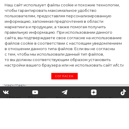
Наш сайт использует файлы cookie и похожие технологии,
чтобы гарантировать максимальное удобство
пользователям, предоставляя персонализированную
информацию, запоминая предпочтения в области
5 фасонов брюк, которые повсюду этим
маркетинга и продукции, а также помогая получить
летом
правильную информацию. При использовании данного
сайта, вы подтверждаете свое согласие на использование
файлов cookie в соответствии с настоящим уведомлением
в отношении данного типа файлов. Если вы не согласны
с тем, чтобы мы использовали данный тип файлов,
то вы должны соответствующим образом установить
настройки вашего браузера или не использовать сайт wfc.tv
СОГЛАСЕН
Netflix выпустит новый
сериал, посвященный любви
к одежде