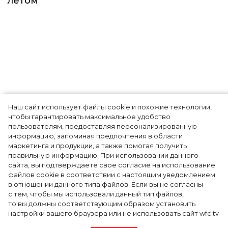
летом
Наш сайт использует файлы cookie и похожие технологии,
Головные боли и постоянные
чтобы гарантировать максимальное удобство
пользователям, предоставляя персонализированную
простуды: какие проблемы
информацию, запоминая предпочтения в области
маркетинга и продукции, а также помогая получить
со здоровьем бывают у
правильную информацию. При использовании данного
сайта, вы подтверждаете свое согласие на использование
разных знаков зодиака
файлов cookie в соответствии с настоящим уведомлением
в отношении данного типа файлов. Если вы не согласны
с тем, чтобы мы использовали данный тип файлов,
то вы должны соответствующим образом установить
На наше здоровье влияет множество
настройки вашего браузера или не использовать сайт wfc.tv
факторов: правильное питание, экология,