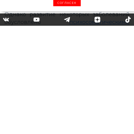
СОГЛАСЕН
здоровые привычки и даже генетика.
Однако развитие некоторых заболеваний
обусловлено
психосоматическими
причинами
. Астрологи уверены, что
влияние может оказывать также
принадлежность человека к тому или
иному знаку зодиака. Каких проблем со
здоровьем стоит опасаться Стрельцам,
Ракам, Водолеям и другим
представителям зодиакального круга?
Овен