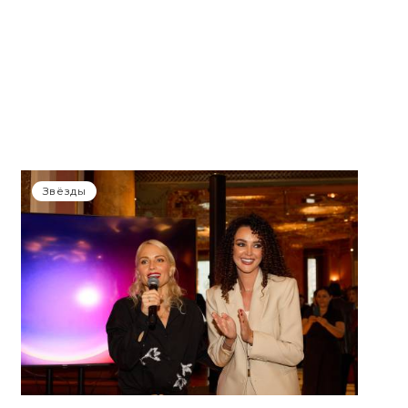
Звёзды