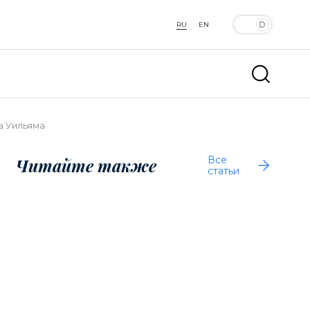
RU
EN
а Уильяма
Все
Читайте также
статьи