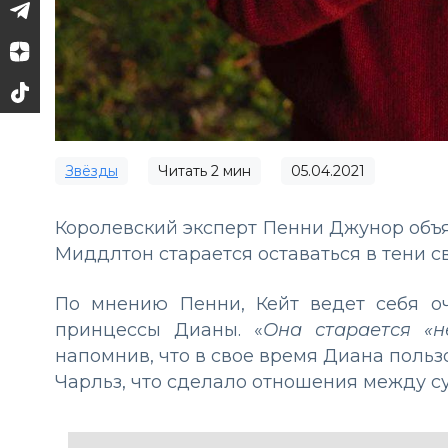
Звёзды
Читать
2
мин
05.04.2021
Королевский эксперт Пенни Джунор объ
Миддлтон старается оставаться в тени с
По мнению Пенни, Кейт ведет себя оч
принцессы Дианы. «
Она старается «н
напомнив, что в свое время Диана поль
Чарльз, что сделало отношения между 