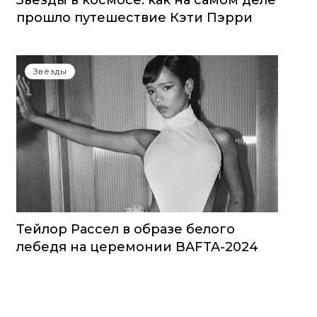
Звезды в космосе: как на самом деле
прошло путешествие Кэти Пэрри
Звёзды
Тейлор Рассел в образе белого
лебедя на церемонии BAFTA-2024