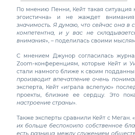
По мнению Пенни, Кейт такая ситуация н
эгоистична» и не жаждет внимания
значимость. Я думаю, что сейчас она в 
компетентна, и у вас не складывает
внимания
», – поделилась своими мысля
С мнением Джунор согласилась журна
Zoom-конференциям, которые Кейт и У
стали намного ближе к своим подданным
производит впечатление очень понима
эксперта, Кейт «играла вслепую» посл
проекты, близкие ее сердцу. Это пок
настроение страны
».
Также эксперты сравнили Кейт с Меган. «
их больше беспокоило собственное благ
есть разница между служением обществ