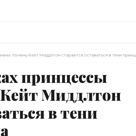
ианы: почему Кейт Миддлтон старается оставаться в тени принц
ках принцессы
 Кейт Миддлтон
ваться в тени
а