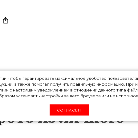
Бекхэм выглядела
огии, чтобы гарантировать максимальное удобство пользовате
укции, а также помогая получить правильную информацию. При 
твии с настоящим уведомлением в отношении данного типа файло
йнер
разом установить настройки вашего браузера или не использова
фото из личного
СОГЛАСЕН