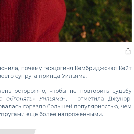
яснила, почему герцогиня Кембриджская Кейт
воего супруга принца Уильяма.
ень осторожно, чтобы не повторить судьбу
е обгонять» Уильяма
», – отметила Джунор,
зовалась гораздо большей популярностью, чем
супругами еще более напряженными.