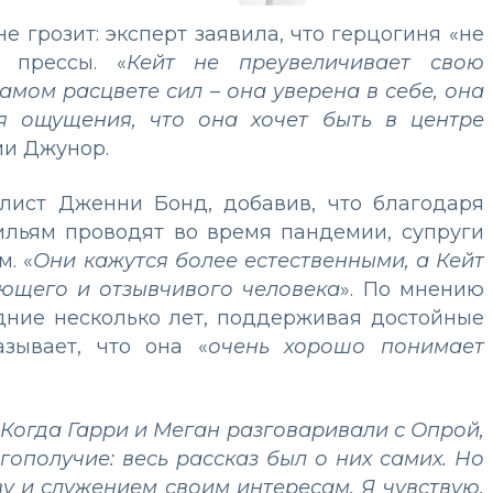
е грозит: эксперт заявила, что герцогиня «не
 прессы. «
Кейт не преувеличивает свою
самом расцвете сил – она уверена в себе, она
ся ощущения, что она хочет быть в центре
ми Джунор.
лист Дженни Бонд, добавив, что благодаря
ильям проводят во время пандемии, супруги
. «
Они кажутся более естественными, а Кейт
ющего и отзывчивого человека
». По мнению
едние несколько лет, поддерживая достойные
азывает, что она «
очень хорошо понимает
Когда Гарри и Меган разговаривали с Опрой,
ополучие: весь рассказ был о них самих. Но
у и служением своим интересам. Я чувствую,