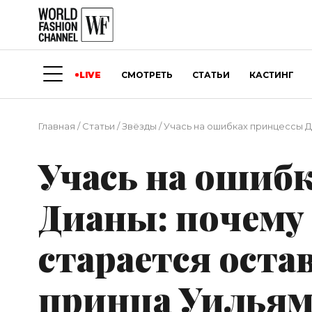
LIVE
СМОТРЕТЬ
СТАТЬИ
КАСТИНГ
Главная
/
Статьи
/
Звёзды
/
Учась на ошибках принцессы Д
Учась на ошиб
Дианы: почему
старается оста
принца Уильям