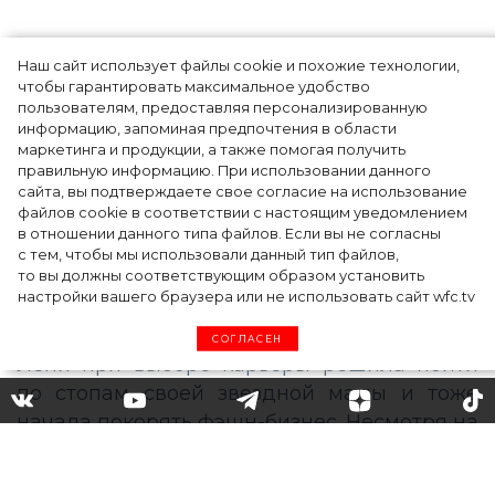
Наш сайт использует файлы cookie и похожие технологии,
чтобы гарантировать максимальное удобство
пользователям, предоставляя персонализированную
информацию, запоминая предпочтения в области
Тейлор Рассел в образе белого лебедя на
маркетинга и продукции, а также помогая получить
церемонии BAFTA-2024
правильную информацию. При использовании данного
сайта, вы подтверждаете свое согласие на использование
файлов cookie в соответствии с настоящим уведомлением
в отношении данного типа файлов. Если вы не согласны
с тем, чтобы мы использовали данный тип файлов,
то вы должны соответствующим образом установить
настройки вашего браузера или не использовать сайт wfc.tv
СОГЛАСЕН
«Она уговаривала меня
много лет»: Хайди Клум