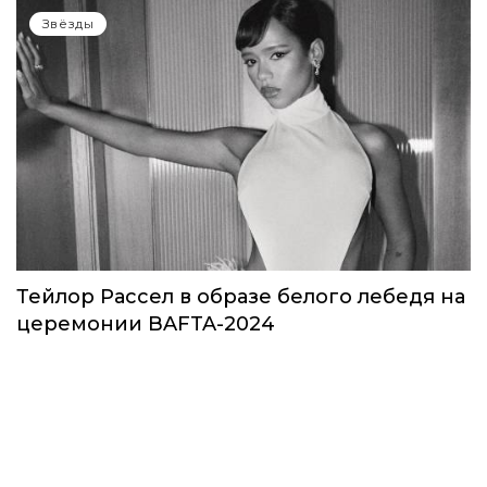
Звезды в космосе: как на самом деле
прошло путешествие Кэти Пэрри
Звёзды