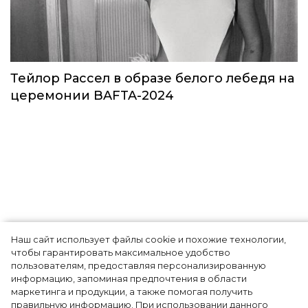
Звезды в космосе: как на самом деле
прошло путешествие Кэти Пэрри
Звёзды
Наш сайт использует файлы cookie и похожие технологии,
чтобы гарантировать максимальное удобство
пользователям, предоставляя персонализированную
информацию, запоминая предпочтения в области
Тейлор Рассел в образе белого лебедя на
маркетинга и продукции, а также помогая получить
церемонии BAFTA-2024
правильную информацию. При использовании данного