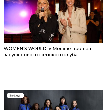
Звёзды