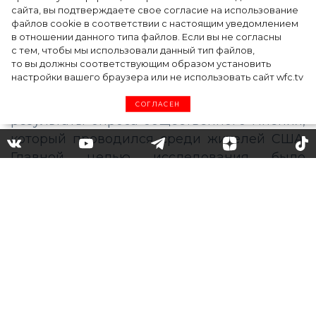
сайта, вы подтверждаете свое согласие на использование
файлов cookie в соответствии с настоящим уведомлением
в отношении данного типа файлов. Если вы не согласны
с тем, чтобы мы использовали данный тип файлов,
то вы должны соответствующим образом установить
настройки вашего браузера или не использовать сайт wfc.tv
СОГЛАСЕН
Жаклин Кеннеди, Джилл
Байден или Мелания Трамп:
жители США назвали самых
популярных и непопулярных
первых леди страны
Организация Zogby Analytics представила