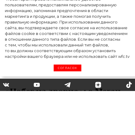
пользователям, предоставляя персонализированную
информацию, запоминая предпочтения в области
Тейлор Рассел в образе белого лебедя на
маркетинга и продукции, а также помогая получить
церемонии BAFTA-2024
правильную информацию. При использовании данного
сайта, вы подтверждаете свое согласие на использование
файлов cookie в соответствии с настоящим уведомлением
в отношении данного типа файлов. Если вы не согласны
с тем, чтобы мы использовали данный тип файлов,
то вы должны соответствующим образом установить
настройки вашего браузера или не использовать сайт wfc.tv
СОГЛАСЕН
«Побег из дворца»: о Меган
Маркл и принце Гарри
снимут новый фильм