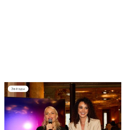
Звёзды