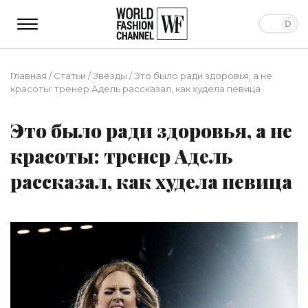
Главная
/
Статьи
/
Звёзды
/
Это было ради здоровья, а не
красоты: тренер Адель рассказал, как худела певица
Это было ради здоровья, а не
красоты: тренер Адель
рассказал, как худела певица