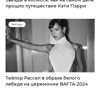
Звезды в космосе: как на самом деле
прошло путешествие Кэти Пэрри
Звёзды
Тейлор Рассел в образе белого
лебедя на церемонии BAFTA-2024