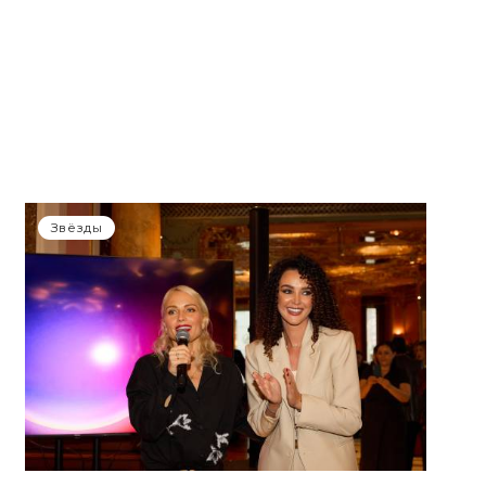
Звёзды