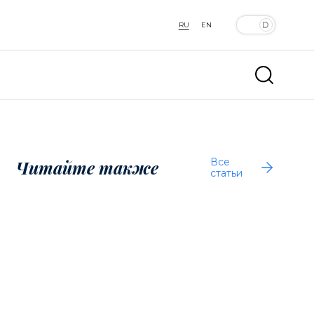
RU
EN
Все
Читайте также
статьи