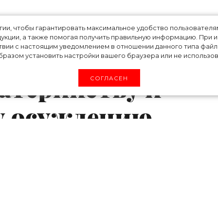
рбляет»: Зои
огии, чтобы гарантировать максимальное удобство пользовате
укции, а также помогая получить правильную информацию. При 
твии с настоящим уведомлением в отношении данного типа файло
ала о своем
разом установить настройки вашего браузера или не использова
атеринству и
СОГЛАСЕН
у осуждению
, в котором рассказала о своем отношени
судками ей приходится сталкиваться, когда р
усман, с которым они поженились в прошлом го