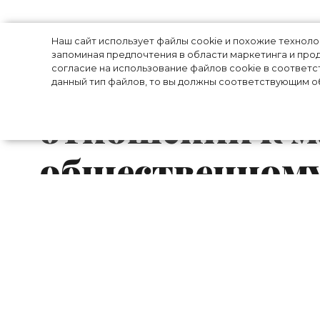
«Меня это оско
Наш сайт использует файлы cookie и похожие технол
запоминая предпочтения в области маркетинга и прод
согласие на использование файлов cookie в соответс
Кравиц рассказ
данный тип файлов, то вы должны соответствующим об
отношении к м
общественном
31-летняя Зои Кравиц дала интервью
материнству и о том, с какими предрас
идет о планировании детей.
По словам Зои, она и ее супруг Карл Гл