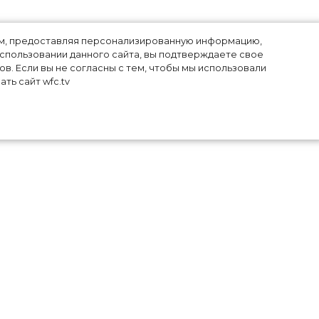
лям, предоставляя персонализированную информацию,
использовании данного сайта, вы подтверждаете свое
в. Если вы не согласны с тем, чтобы мы использовали
ть сайт wfc.tv
и к
ечь
ду,