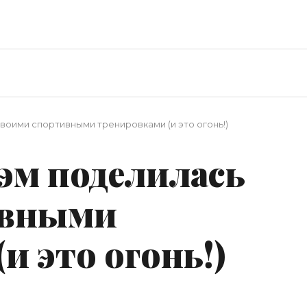
воими спортивными тренировками (и это огонь!)
эм поделилась
ивными
и это огонь!)