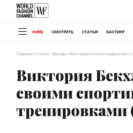
LIVE
СМОТРЕТЬ
СТАТЬИ
КАСТИНГ
Главная
/
Статьи
/
Звёзды
/
Виктория Бекхэм поделилась с
Виктория Бекх
своими спорт
тренировками (