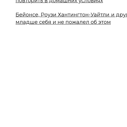
повторить в домашних условиях
Бейонсе, Роузи Хантингтон-Уайтли и дру
младше себя и не пожалел об этом