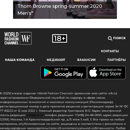
Thom Browne spring-summer 2020
Men’s"
ПОИСК
КОНТАКТЫ
Наш сайт использует файлы cookie и похожие технологии,
НАША КОМАНДА
МЕДИАКИТ
ВАКАНСИИ
ПАРТНЁРЫ
чтобы гарантировать максимальное удобство
пользователям, предоставляя персонализированную
информацию, запоминая предпочтения в области
маркетинга и продукции, а также помогая получить
правильную информацию. При использовании данного
сайта, вы подтверждаете свое согласие на использование
© 2025Сетевое издание «World Fashion Channel» (доменное имя сайта: wfc.tv)
файлов cookie в соответствии с настоящим уведомлением
зарегистрировано Федеральной службой по надзору в сфере связи,
информационных технологий и массовых коммуникаций (Роскомнадзор),
в отношении данного типа файлов. Если вы не согласны
регистрационный номер и дата принятия решения о регистрации: серия Эл № ФС
с тем, чтобы мы использовали данный тип файлов,
77-83223 от 12 мая 2022 г. Главный редактор Григорьев В.О. Адрес электронной
то вы должны соответствующим образом установить
почты редакции:
info@wfc.tv
, телефон редакции: +7(495) 64-48-0000, адрес редакции:
123100, Москва, 1-й Красногвардейский пр., д.15 этаж 5 каб. 3. Все права на любые
настройки вашего браузера или не использовать сайт wfc.tv
материалы, опубликованные на сайте, защищены в соответствии с российским и
международным законодательством об интеллектуальной собственности. Любое