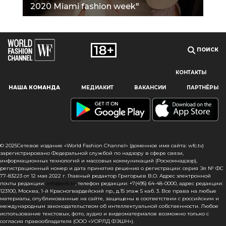
2020 Miami fashion week"
ПОИСК
КОНТАКТЫ
Наш сайт использует файлы cookie и похожие технологии,
НАША КОМАНДА
МЕДИАКИТ
ВАКАНСИИ
ПАРТНЁРЫ
чтобы гарантировать максимальное удобство
пользователям, предоставляя персонализированную
информацию, запоминая предпочтения в области
маркетинга и продукции, а также помогая получить
правильную информацию. При использовании данного
сайта, вы подтверждаете свое согласие на использование
© 2025Сетевое издание «World Fashion Channel» (доменное имя сайта: wfc.tv)
файлов cookie в соответствии с настоящим уведомлением
зарегистрировано Федеральной службой по надзору в сфере связи,
информационных технологий и массовых коммуникаций (Роскомнадзор),
в отношении данного типа файлов. Если вы не согласны
регистрационный номер и дата принятия решения о регистрации: серия Эл № ФС
с тем, чтобы мы использовали данный тип файлов,
77-83223 от 12 мая 2022 г. Главный редактор Григорьев В.О. Адрес электронной
то вы должны соответствующим образом установить
почты редакции:
info@wfc.tv
, телефон редакции: +7(495) 64-48-0000, адрес редакции:
123100, Москва, 1-й Красногвардейский пр., д.15 этаж 5 каб. 3. Все права на любые
настройки вашего браузера или не использовать сайт wfc.tv
материалы, опубликованные на сайте, защищены в соответствии с российским и
международным законодательством об интеллектуальной собственности. Любое
СОГЛАСЕН
использование текстовых, фото, аудио и видеоматериалов возможно только с
согласия правообладателя (ООО «УОРЛД ФЭШН»).