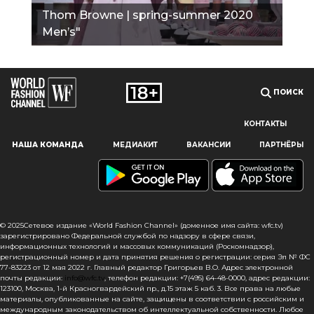
Thom Browne | spring-summer 2020
Men’s"
ПОИСК
КОНТАКТЫ
Наш сайт использует файлы cookie и похожие технологии,
НАША КОМАНДА
МЕДИАКИТ
ВАКАНСИИ
ПАРТНЁРЫ
чтобы гарантировать максимальное удобство
пользователям, предоставляя персонализированную
информацию, запоминая предпочтения в области
маркетинга и продукции, а также помогая получить
правильную информацию. При использовании данного
сайта, вы подтверждаете свое согласие на использование
© 2025Сетевое издание «World Fashion Channel» (доменное имя сайта: wfc.tv)
файлов cookie в соответствии с настоящим уведомлением
зарегистрировано Федеральной службой по надзору в сфере связи,
информационных технологий и массовых коммуникаций (Роскомнадзор),
в отношении данного типа файлов. Если вы не согласны
регистрационный номер и дата принятия решения о регистрации: серия Эл № ФС
с тем, чтобы мы использовали данный тип файлов,
77-83223 от 12 мая 2022 г. Главный редактор Григорьев В.О. Адрес электронной
то вы должны соответствующим образом установить
почты редакции:
info@wfc.tv
, телефон редакции: +7(495) 64-48-0000, адрес редакции:
123100, Москва, 1-й Красногвардейский пр., д.15 этаж 5 каб. 3. Все права на любые
настройки вашего браузера или не использовать сайт wfc.tv
материалы, опубликованные на сайте, защищены в соответствии с российским и
международным законодательством об интеллектуальной собственности. Любое