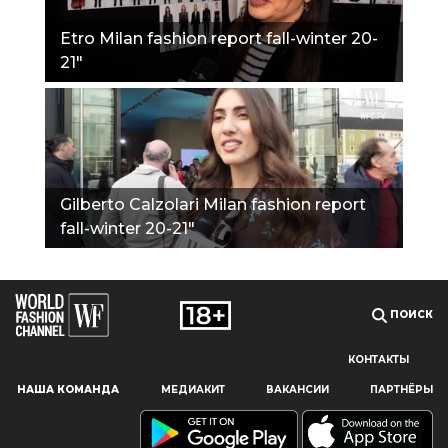
Etro Milan fashion report fall-winter 20-
21"
Gilberto Calzolari Milan fashion report
fall-winter 20-21"
ПОИСК
КОНТАКТЫ
Наш сайт использует файлы cookie и похожие технологии,
НАША КОМАНДА
МЕДИАКИТ
ВАКАНСИИ
ПАРТНЁРЫ
чтобы гарантировать максимальное удобство
пользователям, предоставляя персонализированную
информацию, запоминая предпочтения в области