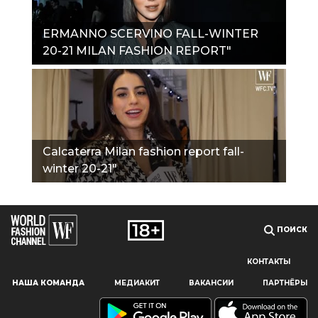
ERMANNO SCERVINO FALL-WINTER
20-21 MILAN FASHION REPORT"
Calcaterra Milan fashion report fall-
winter 20-21"
ПОИСК
КОНТАКТЫ
Наш сайт использует файлы cookie и похожие технологии,
НАША КОМАНДА
МЕДИАКИТ
ВАКАНСИИ
ПАРТНЁРЫ
чтобы гарантировать максимальное удобство
пользователям, предоставляя персонализированную