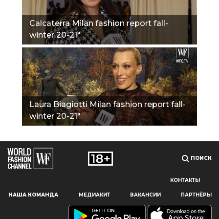
Calcaterra Milan fashion report fall-
winter 20-21"
Laura Biagiotti Milan fashion report fall-
winter 20-21"
ПОИСК
КОНТАКТЫ
Наш сайт использует файлы cookie и похожие технологии,
НАША КОМАНДА
МЕДИАКИТ
ВАКАНСИИ
ПАРТНЁРЫ
чтобы гарантировать максимальное удобство
пользователям, предоставляя персонализированную