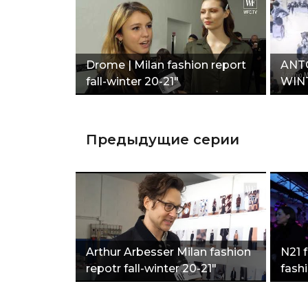
Drome | Milan fashion report
ANT
fall-winter 20-21"
WINT
FAS
Предыдущие серии
Arthur Arbesser Milan fashion
N21 f
repotr fall-winter 20-21"
fash