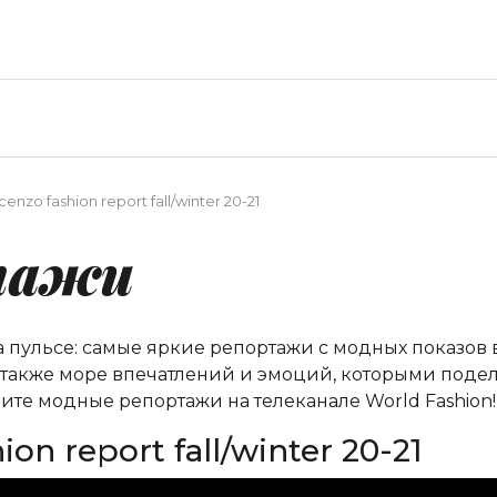
enzo fashion report fall/winter 20-21
тажи
на пульсе: самые яркие репортажи с модных показов
а также море впечатлений и эмоций, которыми подел
ите модные репортажи на телеканале World Fashion!
on report fall/winter 20-21