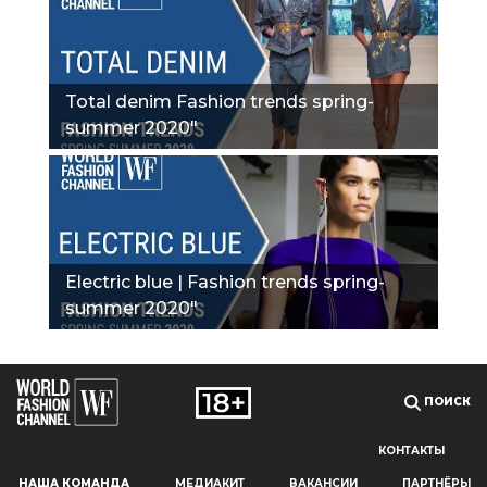
Total denim Fashion trends spring-
summer 2020"
Electric blue | Fashion trends spring-
summer 2020"
ПОИСК
КОНТАКТЫ
Наш сайт использует файлы cookie и похожие технологии,
НАША КОМАНДА
МЕДИАКИТ
ВАКАНСИИ
ПАРТНЁРЫ