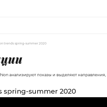
ion trends spring-summer 2020
нции
shion анализируют показы и выделяют направления,
ds spring-summer 2020