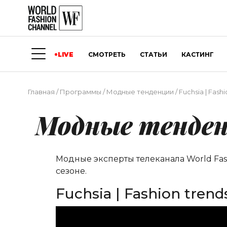
LIVE
СМОТРЕТЬ
СТАТЬИ
КАСТИНГ
Главная
/
Программы
/
Модные тенденции
/
Fuchsia | Fash
Модные тенде
Модные эксперты телеканала World Fa
сезоне.
Fuchsia | Fashion tren