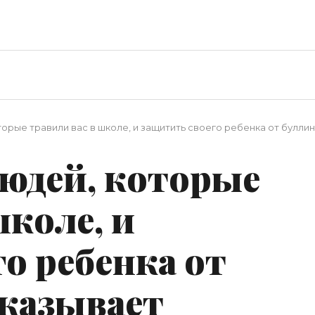
торые травили вас в школе, и защитить своего ребенка от булли
людей, которые
школе, и
о ребенка от
сказывает