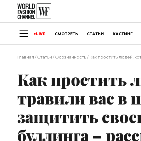
LIVE
СМОТРЕТЬ
СТАТЬИ
КАСТИНГ
Главная
/
Статьи
/
Осознанность
/
Как простить людей, ко
Как простить 
травили вас в 
защитить своег
буллинга – рас