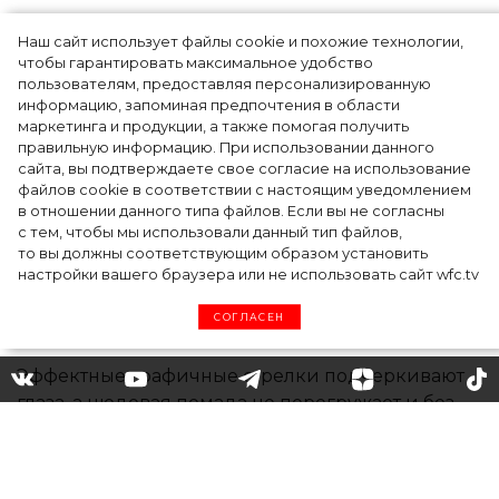
Наш сайт использует файлы cookie и похожие технологии,
Показы для души: как Алтай стал новой
чтобы гарантировать максимальное удобство
точкой на карте российской моды — Там,
пользователям, предоставляя персонализированную
информацию, запоминая предпочтения в области
где вдохновение само находит
маркетинга и продукции, а также помогая получить
дизайнера
правильную информацию. При использовании данного
сайта, вы подтверждаете свое согласие на использование
файлов cookie в соответствии с настоящим уведомлением
в отношении данного типа файлов. Если вы не согласны
с тем, чтобы мы использовали данный тип файлов,
то вы должны соответствующим образом установить
настройки вашего браузера или не использовать сайт wfc.tv
СОГЛАСЕН
Леди в красном: шикарный
выход Джиджи Хадид