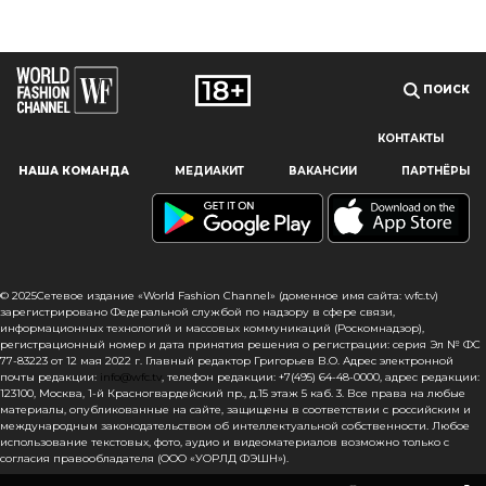
ПОИСК
КОНТАКТЫ
Наш сайт использует файлы cookie и похожие технологии,
НАША КОМАНДА
МЕДИАКИТ
ВАКАНСИИ
ПАРТНЁРЫ
чтобы гарантировать максимальное удобство
пользователям, предоставляя персонализированную
информацию, запоминая предпочтения в области
маркетинга и продукции, а также помогая получить
правильную информацию. При использовании данного
сайта, вы подтверждаете свое согласие на использование
© 2025Сетевое издание «World Fashion Channel» (доменное имя сайта: wfc.tv)
файлов cookie в соответствии с настоящим уведомлением
зарегистрировано Федеральной службой по надзору в сфере связи,
информационных технологий и массовых коммуникаций (Роскомнадзор),
в отношении данного типа файлов. Если вы не согласны
регистрационный номер и дата принятия решения о регистрации: серия Эл № ФС
с тем, чтобы мы использовали данный тип файлов,
77-83223 от 12 мая 2022 г. Главный редактор Григорьев В.О. Адрес электронной
то вы должны соответствующим образом установить
почты редакции:
info@wfc.tv
, телефон редакции: +7(495) 64-48-0000, адрес редакции:
123100, Москва, 1-й Красногвардейский пр., д.15 этаж 5 каб. 3. Все права на любые
настройки вашего браузера или не использовать сайт wfc.tv
материалы, опубликованные на сайте, защищены в соответствии с российским и
международным законодательством об интеллектуальной собственности. Любое
СОГЛАСЕН
использование текстовых, фото, аудио и видеоматериалов возможно только с
согласия правообладателя (ООО «УОРЛД ФЭШН»).