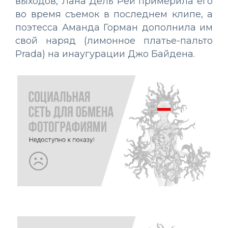
выходов, Лана Дель Рей примерила его
во время съемок в последнем клипе, а
поэтесса Аманда Горман дополнила им
свой наряд (лимонное платье-пальто
Prada) на инаугурации Джо Байдена.