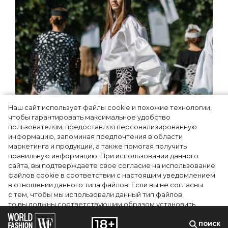
Наш сайт использует файлы cookie и похожие технологии,
Показы для души: как Алтай стал новой
чтобы гарантировать максимальное удобство
точкой на карте российской моды —
пользователям, предоставляя персонализированную
информацию, запоминая предпочтения в области
Там, где вдохновение само находит
маркетинга и продукции, а также помогая получить
дизайнера
правильную информацию. При использовании данного
сайта, вы подтверждаете свое согласие на использование
файлов cookie в соответствии с настоящим уведомлением
в отношении данного типа файлов. Если вы не согласны
с тем, чтобы мы использовали данный тип файлов,
то вы должны соответствующим образом установить
настройки вашего браузера или не использовать сайт wfc.tv
ПОИСК