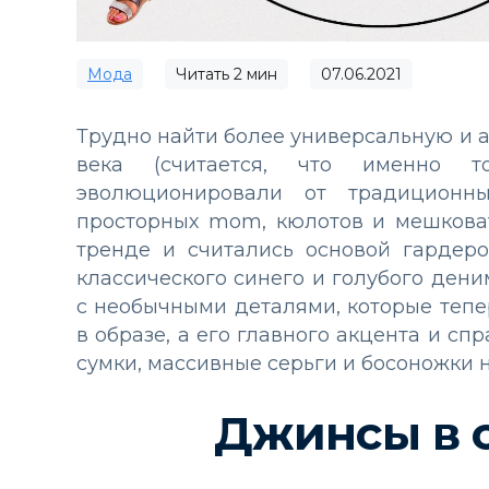
Мода
Читать
2
мин
07.06.2021
Трудно найти более универсальную и 
века (считается, что именно 
эволюционировали от традиционн
просторных mom, кюлотов и мешковат
тренде и считались основой гардер
классического синего и голубого ден
с необычными деталями, которые тепе
в образе, а его главного акцента и сп
сумки, массивные серьги и босоножки 
Джинсы в 