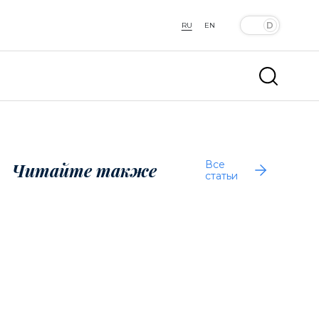
RU
EN
Все
Читайте также
статьи