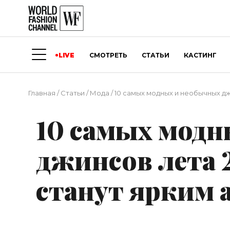
LIVE
СМОТРЕТЬ
СТАТЬИ
КАСТИНГ
Главная
/
Статьи
/
Мода
/
10 самых модных и необычных дж
10 самых мод
джинсов лета 
станут ярким 