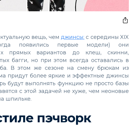
актуальную вещь, чем
джинсы:
с середины XIX
тогда появились первые модели) они
ых прямых вариантов до клеш, скинни,
ых багги, но при этом всегда оставались в
оба. В этом же сезоне на смену брюкам из
има придут более яркие и эффектные джинсы
рь будут выполнять функцию не просто базы
равятся с этой задачей не хуже, чем неоновые
на шпильке.
стиле пэчворк